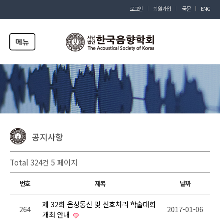
로그인
회원가입
국문
ENG
공지사항
Total 324건
5 페이지
번호
제목
날짜
제 32회 음성통신 및 신호처리 학술대회
264
2017-01-06
개최 안내