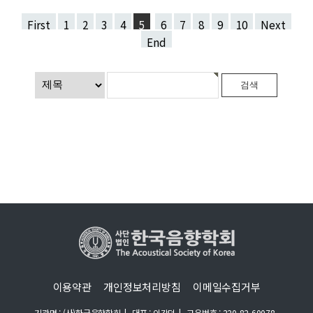
First
1
2
3
4
5
6
7
8
9
10
Next
End
이용약관
개인정보처리방침
이메일수집거부
기관명 : (사)한국음향학회
|
대표 : 이강덕
|
고유번호 : 220-82-60078